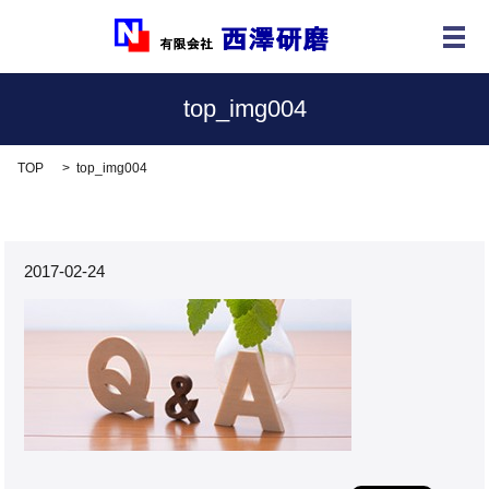
メ
top_img004
TOP
top_img004
2017-02-24