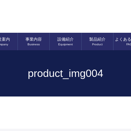
社案内
事業内容
設備紹介
製品紹介
よくあ
mpany
Business
Equipment
Product
FA
product_img004