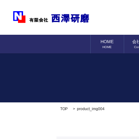
HOME
会
HOME
Co
TOP
product_img004