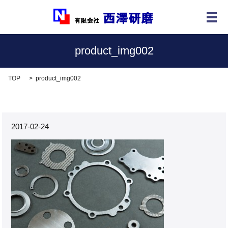
メ
product_img002
TOP
product_img002
2017-02-24