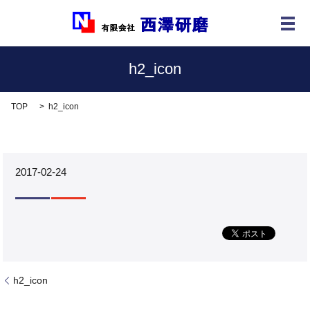
メ
h2_icon
TOP
h2_icon
2017-02-24
h2_icon