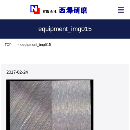
メ
equipment_img015
TOP
equipment_img015
2017-02-24