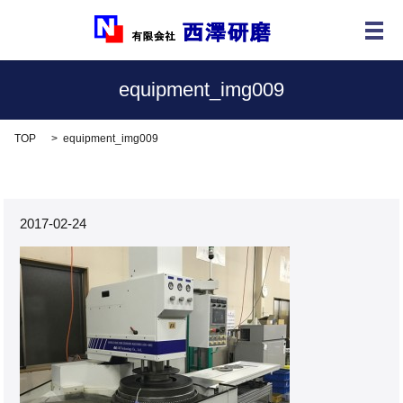
メ
equipment_img009
TOP
equipment_img009
2017-02-24