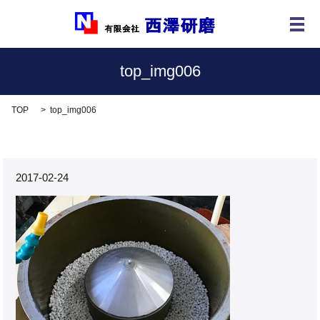
メ
top_img006
TOP
top_img006
2017-02-24