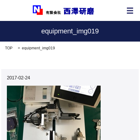
メ
equipment_img019
TOP
equipment_img019
2017-02-24