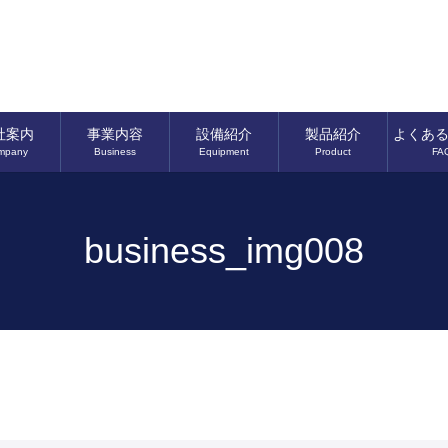
社案内
事業内容
設備紹介
製品紹介
よくあ
mpany
Business
Equipment
Product
FA
business_img008