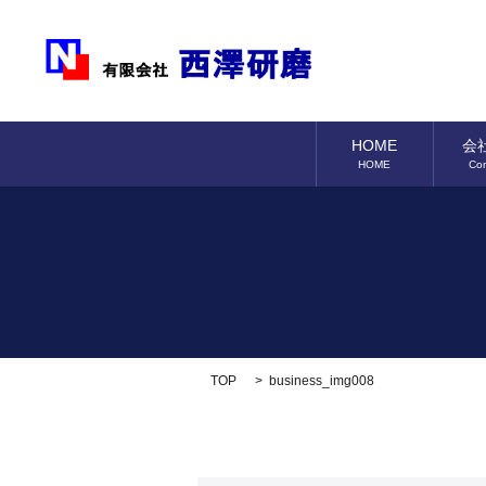
HOME
会
HOME
Co
TOP
business_img008