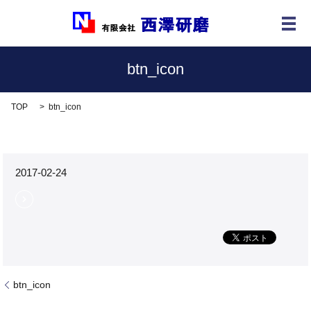
メ
btn_icon
TOP
btn_icon
2017-02-24
btn_icon